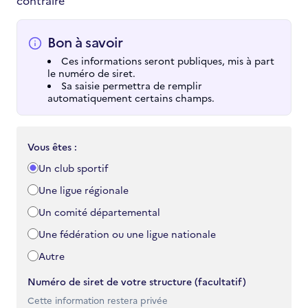
contraire
Bon à savoir
Ces informations seront publiques, mis à part
le numéro de siret.
Sa saisie permettra de remplir
automatiquement certains champs.
quel type de club sportif
Vous êtes
:
Un club sportif
Une ligue régionale
Un comité départemental
Une fédération ou une ligue nationale
Autre
Numéro de siret de votre structure (facultatif)
Cette information restera privée