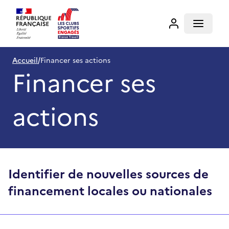
Financer ses actions pour l'emploi | Les clubs sportifs enga
Accueil
Open m
Accueil
/
Financer ses actions
Financer ses
actions
Identifier de nouvelles sources de
financement locales ou nationales