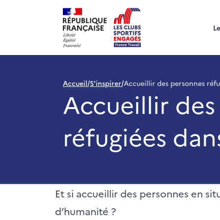
S'inspirer - Accueillir des personnes réfugiées dans mon clu
Le
Accueil
Accueil
/
S'inspirer
/
Accueillir des personnes réf
Accueillir de
réfugiées da
Et si accueillir des personnes en si
d’humanité ?