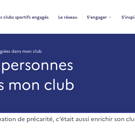
b - Les clubs sportifs engagés
s clubs sportifs engagés
Le réseau
S'engager
S'inspi
ugiées dans mon club
s personnes
ns mon club
tuation de précarité, c’était aussi enrichir son c